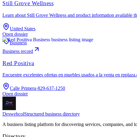
Still Grove Wellness
Learn about Still Grove Wellness and product information available t
United States
Open dossier
Business
Business record
Red Positiva
Encuentre excelentes ofertas en muebles usados ​​a la venta en rppl
Calle Primera
·
829-637-1250
Open dossier
Deswebcol
Structured business directory
A business listing platform for discovering services, companies, and l
Directory