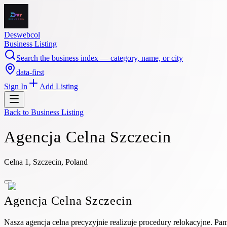
Deswebcol
Business Listing
Search the business index — category, name, or city
data-first
Sign In
Add Listing
Back to
Business Listing
Agencja Celna Szczecin
Celna 1, Szczecin, Poland
Agencja Celna Szczecin
Nasza agencja celna precyzyjnie realizuje procedury relokacyjne. P