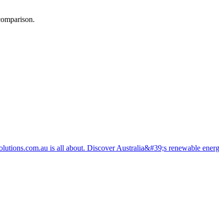
 comparison.
esolutions.com.au is all about. Discover Australia&#39;s renewable ene