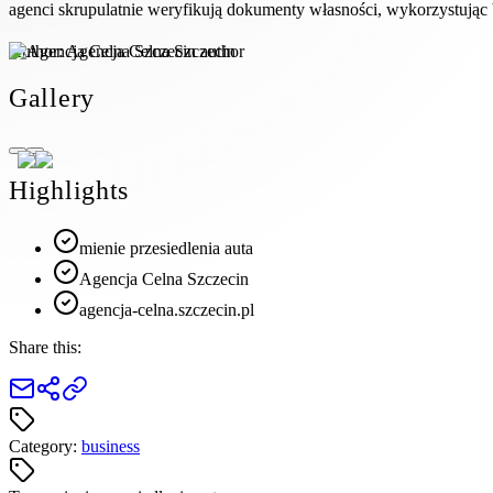
agenci skrupulatnie weryfikują dokumenty własności, wykorzystują
Author:
Agencja Celna Szczecin
Gallery
Highlights
mienie przesiedlenia auta
Agencja Celna Szczecin
agencja-celna.szczecin.pl
Share this:
Category:
business